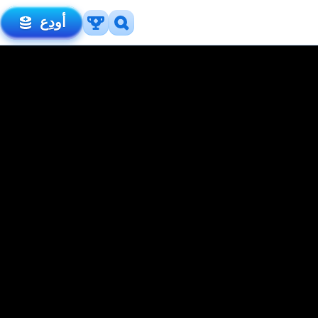
أودِع