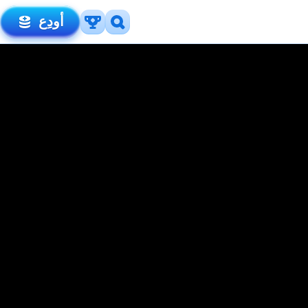
أودِع