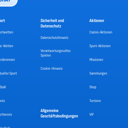
ort
Sicherheit und
Aktionen
Datenschutz
ortwetten
Casino-Aktionen
Datenschutzhinweis
ve-Wetten
Sport-Aktionen
Verantwortungsvolles
Spielen
erderennen
Missionen
Cookie-Hinweis
tueller Sport
Sammlungen
ßball
Shop
nnis
Turniere
Allgemeine
schtennis
VIP
Geschäftsbedingungen