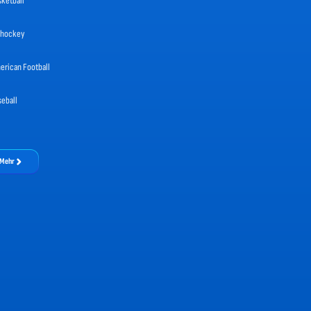
sketball
shockey
erican Football
seball
Mehr