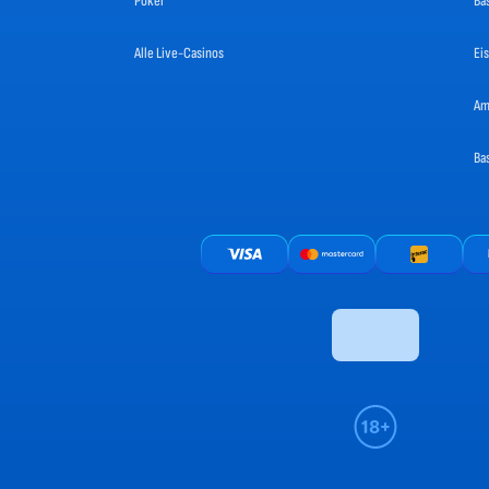
Poker
Ba
Alle Live-Casinos
Ei
Am
Ba