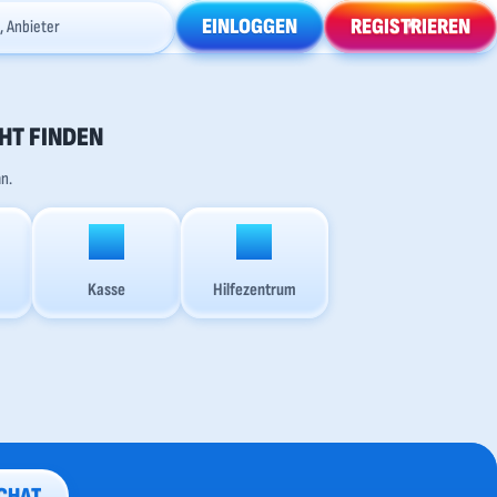
EINLOGGEN
REGISTRIEREN
, Anbieter
CHT FINDEN
n.
Kasse
Hilfezentrum
 CHAT