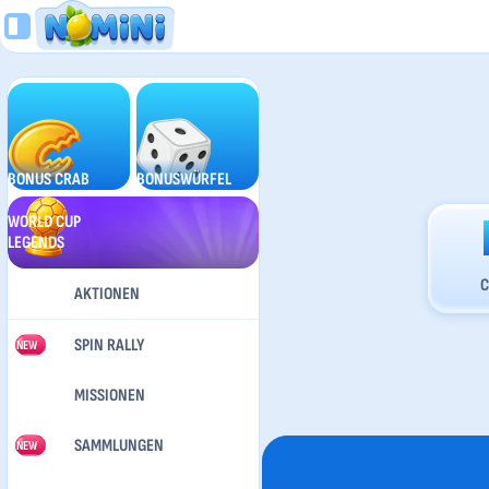
BONUS CRAB
BONUSWÜRFEL
WORLD CUP
LEGENDS
C
AKTIONEN
SPIN RALLY
NEW
MISSIONEN
SAMMLUNGEN
NEW