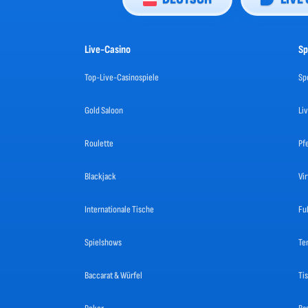
Live-Casino
Sp
Top-Live-Casinospiele
Sp
Gold Saloon
Li
Roulette
Pf
Blackjack
Vir
Internationale Tische
Fu
Spielshows
Te
Baccarat & Würfel
Ti