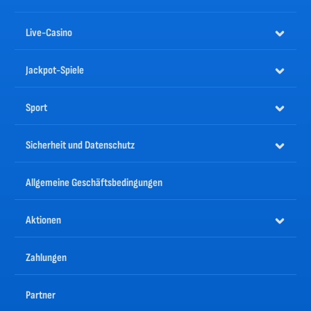
Live-Casino
Jackpot-Spiele
Sport
Sicherheit und Datenschutz
Allgemeine Geschäftsbedingungen
Aktionen
Zahlungen
Partner