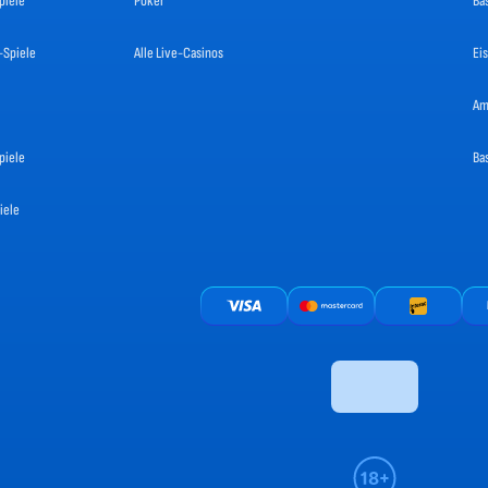
piele
Poker
Ba
-Spiele
Alle Live-Casinos
Ei
Am
piele
Ba
iele