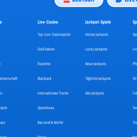
o
Live-Casino
Jackpot-Spiele
Sp
Top-Live-Casinospiele
Heisse jackpots
Sp
Gold Saloon
Lucky Jackpots
Li
t
Roulette
Neue Jackpots
Pf
isterschaft
Blackjack
Tägliche Jackpots
Vir
iv
Internationale Tische
Alle Jackpots
Fu
käufe
Spielshows
Te
ays
Baccarat & Würfel
Ti