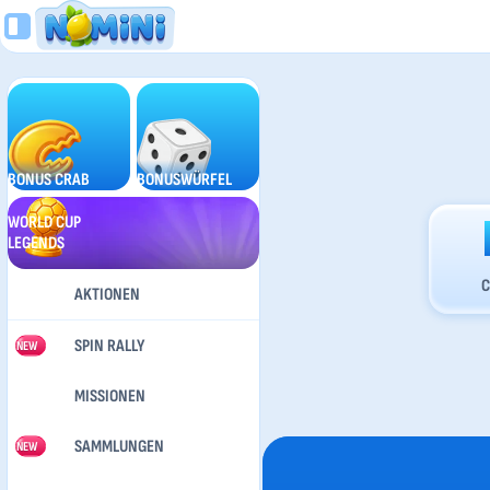
BONUS CRAB
BONUSWÜRFEL
WORLD CUP
LEGENDS
C
AKTIONEN
SPIN RALLY
NEW
MISSIONEN
SAMMLUNGEN
NEW