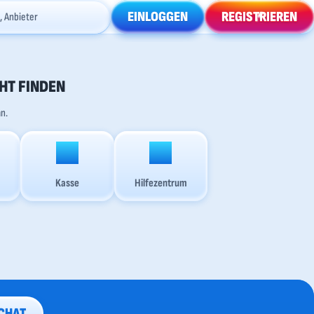
EINLOGGEN
REGISTRIEREN
, Anbieter
CHT FINDEN
n.
Kasse
Hilfezentrum
 CHAT