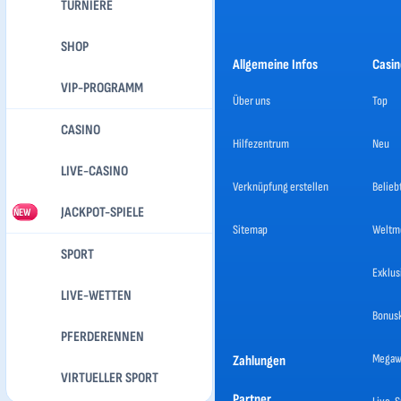
TURNIERE
SHOP
Allgemeine Infos
Casin
VIP-PROGRAMM
Über uns
Top
CASINO
Hilfezentrum
Neu
LIVE-CASINO
Verknüpfung erstellen
Belieb
JACKPOT-SPIELE
NEW
Sitemap
Weltme
SPORT
Exklus
LIVE-WETTEN
Bonus
PFERDERENNEN
Megaw
Zahlungen
VIRTUELLER SPORT
Partner