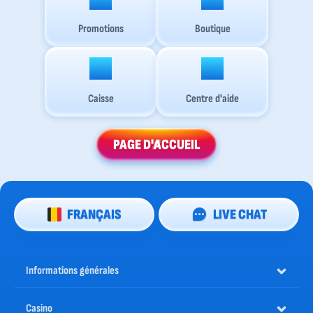
Promotions
Boutique
Caisse
Centre d'aide
PAGE D'ACCUEIL
FRANÇAIS
LIVE CHAT
Informations générales
Casino