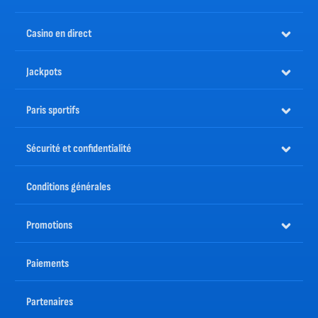
Casino en direct
Jackpots
Paris sportifs
Sécurité et confidentialité
Conditions générales
Promotions
Paiements
Partenaires