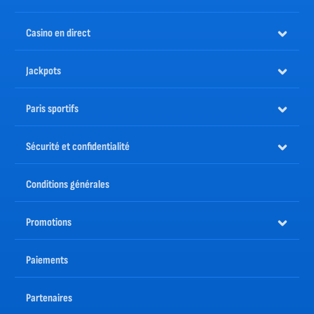
Casino en direct
Jackpots
Paris sportifs
Sécurité et confidentialité
Conditions générales
Promotions
Paiements
Partenaires