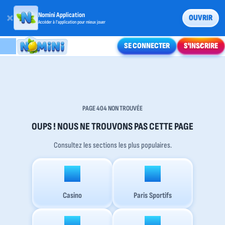
Nomini Application
OUVRIR
Accéder à l'application pour mieux jouer
SE CONNECTER
S'INSCRIRE
PAGE 404 NON TROUVÉE
OUPS ! NOUS NE TROUVONS PAS CETTE PAGE
Consultez les sections les plus populaires.
Casino
Paris Sportifs