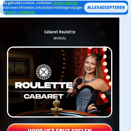
Wij gebruiken cookies, controleer
Cookieverklaring
ALLES ACCEPTEREN
voor meer informatie. Je kunt deze instellingen wijzigen
in
Cookie-instellingen
Cabaret Roulette
Winfinity