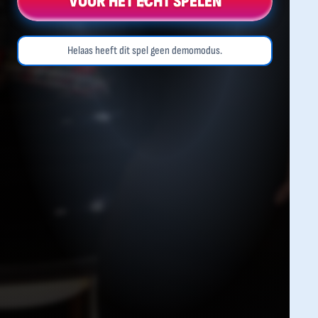
VOOR HET ECHT SPELEN
Helaas heeft dit spel geen demomodus.