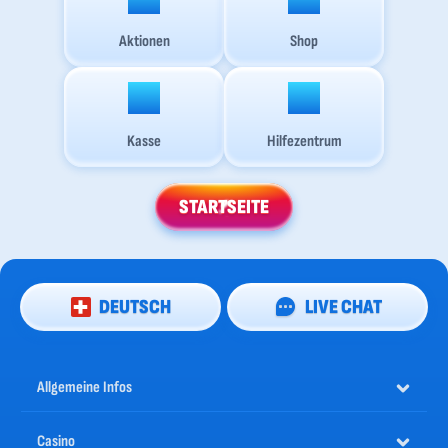
Aktionen
Shop
Kasse
Hilfezentrum
STARTSEITE
DEUTSCH
LIVE CHAT
Allgemeine Infos
Casino