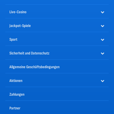
Live-Casino
Jackpot-Spiele
Sport
Sicherheit und Datenschutz
Allgemeine Geschäftsbedingungen
Aktionen
Zahlungen
Partner