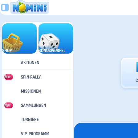
SHOP
BONUSWÜRFEL
AKTIONEN
SPIN RALLY
NEW
C
MISSIONEN
SAMMLUNGEN
NEW
TURNIERE
VIP-PROGRAMM