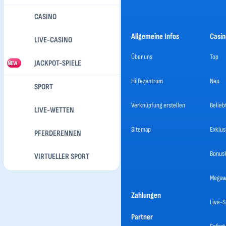
CASINO
Allgemeine Infos
Casin
LIVE-CASINO
Über uns
Top
JACKPOT-SPIELE
NEW
Hilfezentrum
Neu
SPORT
Verknüpfung erstellen
Belieb
LIVE-WETTEN
Sitemap
Exklus
PFERDERENNEN
Bonus
VIRTUELLER SPORT
Megaw
Zahlungen
Live-S
Partner