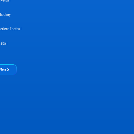
sketball
shockey
erican Football
seball
Mehr