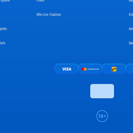
-Spiele
Poker
Ba
Alle Live-Casinos
Ei
piele
Am
iele
Ba