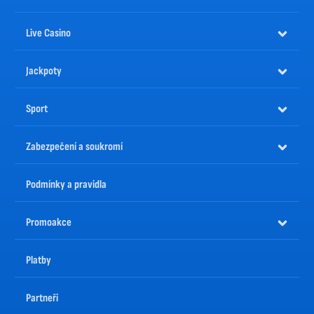
Live Casino
Jackpoty
Sport
Zabezpečení a soukromí
Podmínky a pravidla
Promoakce
Platby
Partneři