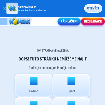
Nomini Aplikace
OTEVŘÍT
Vstupte do aplikace pro nejlepší hru
PŘIHLÁŠENÍ
REGISTRACE
404 STRÁNKA NENALEZENA
OOPS! TUTO STRÁNKU NEMŮŽEME NAJÍT
Podívejte se na nejoblíbenější sekce.
Casino
Sport