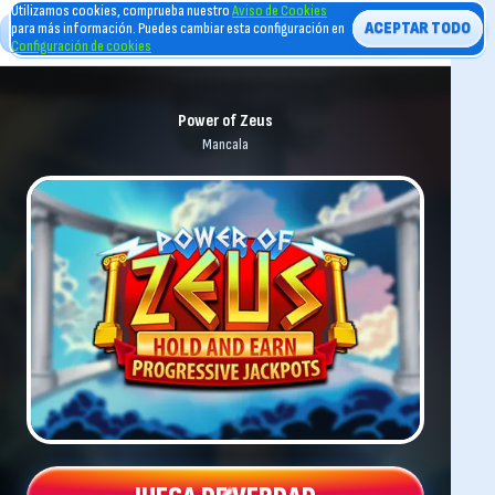
Utilizamos cookies, comprueba nuestro
Aviso de Cookies
ACEPTAR TODO
para más información. Puedes cambiar esta configuración en
Configuración de cookies
Power of Zeus
Mancala