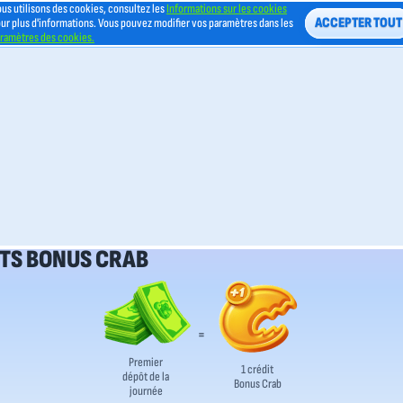
us utilisons des cookies, consultez les
Informations sur les cookies
ACCEPTER TOUT
ur plus d'informations. Vous pouvez modifier vos paramètres dans les
ramètres des cookies.
TS BONUS CRAB
=
Premier
1 crédit
dépôt de la
Bonus Crab
journée