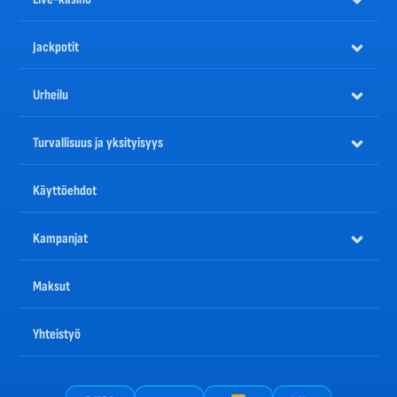
Jackpotit
Urheilu
Turvallisuus ja yksityisyys
Käyttöehdot
Kampanjat
Maksut
Yhteistyö