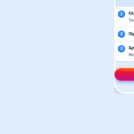
Κά
Το
Πά
Άρ
Μπο