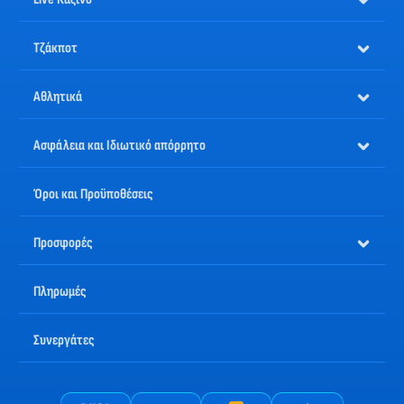
Τζάκποτ
Αθλητικά
Ασφάλεια και Ιδιωτικό απόρρητο
Όροι και Προϋποθέσεις
Προσφορές
Πληρωμές
Συνεργάτες