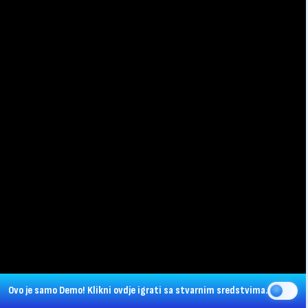
Ovo je samo Demo!
Klikni ovdje
igrati sa stvarnim sredstvima.