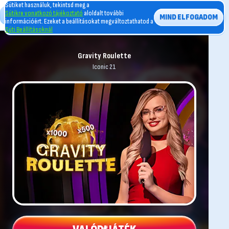
Sütiket használuk, tekintsd meg a
Sütikre vonatkozó tájékoztató
aloldalt további
MIND ELFOGADOM
információért. Ezeket a beállításokat megváltoztathatod a
Süti Beállításoknál
Gravity Roulette
Iconic 21