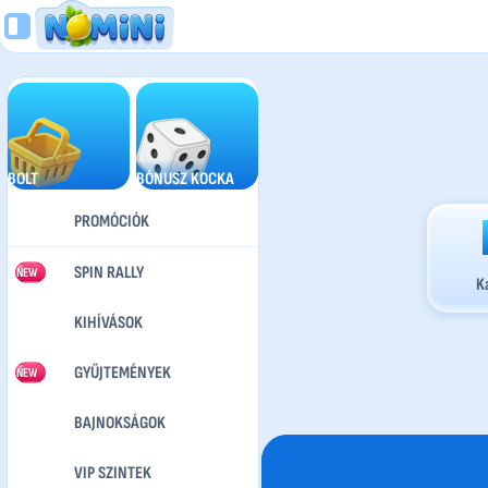
BOLT
BÓNUSZ KOCKA
PROMÓCIÓK
SPIN RALLY
NEW
K
KIHÍVÁSOK
GYŰJTEMÉNYEK
NEW
BAJNOKSÁGOK
VIP SZINTEK