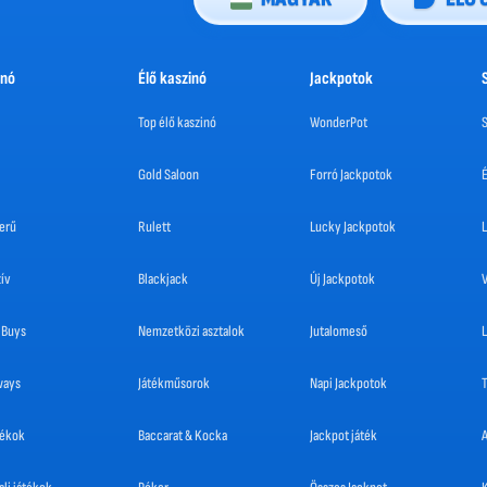
inó
Élő kaszinó
Jackpotok
Top élő kaszinó
WonderPot
Gold Saloon
Forró Jackpotok
É
erű
Rulett
Lucky Jackpotok
ív
Blackjack
Új Jackpotok
V
 Buys
Nemzetközi asztalok
Jutalomeső
ways
Játékműsorok
Napi Jackpotok
T
tékok
Baccarat & Kocka
Jackpot játék
A