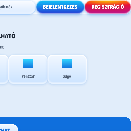
BEJELENTKEZÉS
REGISZTRÁCIÓ
gáltatók
LHATÓ
et!
Pénztár
Súgó
CHAT