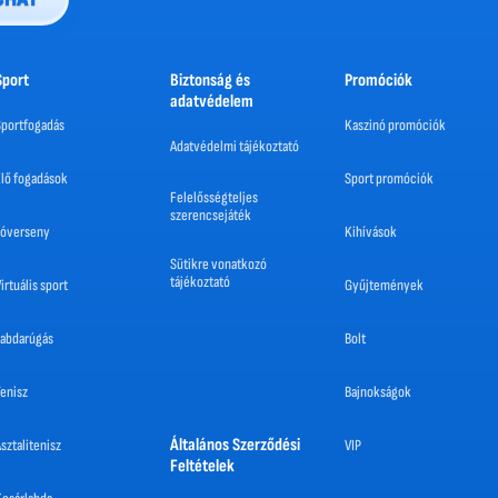
Sport
Biztonság és
Promóciók
adatvédelem
Sportfogadás
Kaszinó promóciók
Adatvédelmi tájékoztató
lő fogadások
Sport promóciók
Felelősségteljes
szerencsejáték
Lóverseny
Kihívások
Sütikre vonatkozó
tájékoztató
irtuális sport
Gyűjtemények
Labdarúgás
Bolt
enisz
Bajnokságok
Általános Szerződési
sztalitenisz
VIP
Feltételek