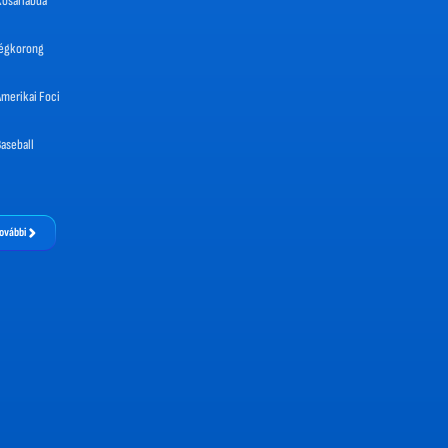
Kosárlabda
Jégkorong
merikai Foci
aseball
ovábbi