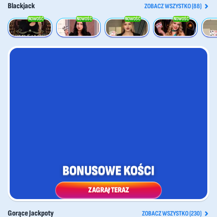
Blackjack
ZOBACZ WSZYSTKO (88)
NOWOŚĆ
NOWOŚĆ
NOWOŚĆ
NOWOŚĆ
Gold Saloon Blackjack
Luxe Blackjack 2
VIP Blackjack 1
Gravity Blackjack
VIP Bl
BONUSOWE KOŚCI
ZAGRAJ TERAZ
Gorące Jackpoty
ZOBACZ WSZYSTKO (230)