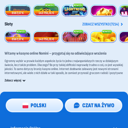
NOWOŚĆ
NOWOŚĆ
777 Hot Reels: Supercharged
Amaterasu's Treasures x1000
Fruit Lightning 3x5
Piggy Party XL
Huff n
8567,57 €
143 755,31 €
Sloty
ZOBACZ WSZYSTKO (7214)
NOWOŚĆ
NOWOŚĆ
NOWOŚĆ
Wish of a Lifetime: Hold & Win
Shining Crown
3 Gods Of Goalympus
Hot Fortune Hold and Win
8567,57 €
143 755,31 €
Witamy w kasyno online Nomini – przygotuj się na odświeżające wrażenia
Ogromny wybór w prawie każdym aspekcie życia to jedna z najwspanialszych rzeczy w dzisiejszym
świecie, lecz także problem. Dlaczego? Bo przy takiej obfitości naprawdę trudno o coś, co jest wysokiej
jakości. To samo dotyczy branży kasyno online. Internet dosłownie zalewany jest nowymi stronami
internetowymi, ale wiele z nich działa w taki sposób, że zamiast przynosić graczom radość i pozytywne
emocje, frustrują. Jeśli szukasz najlepszej opcji na spędzenie wolnego czasu, to masz szczęście, że
Zobacz więcej
trafiasz do Nomini – kasyno online, zupełnie inne niż wszystkie.
Witamy w Nomini kasyno online pełnym niekończącej się zabawy i słodkich
wygranych!
Nomini zostało opracowane z myślą o nadaniu koloru Twojemu codziennemu życiu. Przyciąga swoim
POLSKI
CZAT NA ŻYWO
jasnym i przejrzystym projektem – nic tu nie jest przesadne, z wyjątkiem ilości zabawy, jaką możesz
mieć! Brzmi jak coś więcej, niż zwykłe kasyno online, prawda?
Co jeszcze znajdziesz w Nomini?
Poznaj prawdziwych krupierów w
kasyno na żywo
.