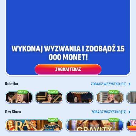
WYKONAJ WYZWANIA I ZDOBĄDŹ 15
000 MONET!
ZAGRAJ TERAZ
Ruletka
ZOBACZ WSZYSTKO (92)
NOWOŚĆ
NOWOŚĆ
NOWOŚĆ
Gold Saloon Roulette
Spanish Roulette
Vegas Roulette 500x
Gold Roulette
Frenc
Gry Show
ZOBACZ WSZYSTKO (17)
NOWOŚĆ
NOWOŚĆ
Land of Ra
Gravity Wheel
Candy