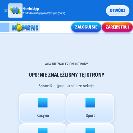
Nomini App
OTWÓRZ
Wejdź do aplikacji po najlepszą rozgrywkę
ZALOGUJ SIĘ
ZAREJESTRUJ
404 NIE ZNALEZIONO STRONY
UPS! NIE ZNALEŹLIŚMY TEJ STRONY
Sprawdź najpopularniejsze sekcje.
Kasyno
Sport