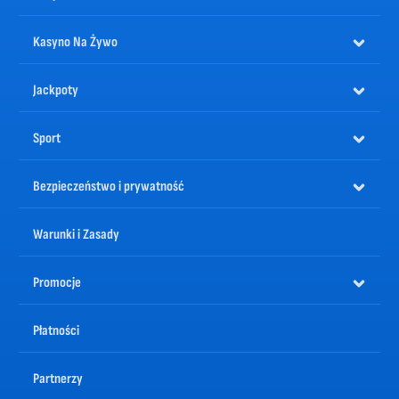
Kasyno Na Żywo
Jackpoty
Sport
Bezpieczeństwo i prywatność
Warunki i Zasady
Promocje
Płatności
Partnerzy