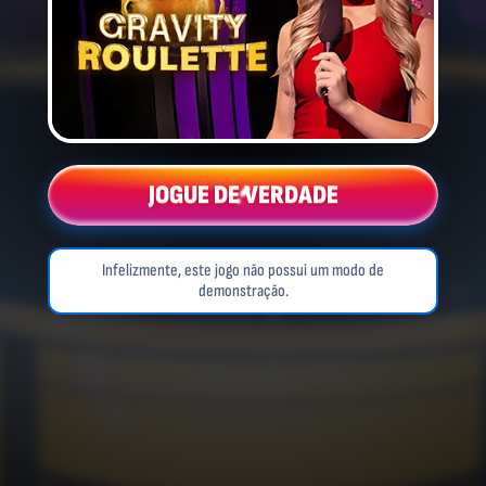
JOGUE DE VERDADE
Infelizmente, este jogo não possui um modo de
demonstração.