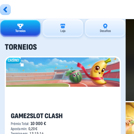
Torneios
Loja
Desafios
TORNEIOS
CASINO
GAME2SLOT CLASH
10 000 €
Prémio Total:
Aposta mín:
0,20 €
Termina em:
12:15:14