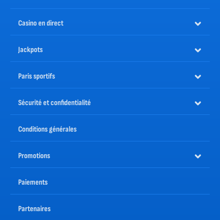
Casino en direct
Jackpots
Paris sportifs
Sécurité et confidentialité
Conditions générales
Promotions
Paiements
Partenaires