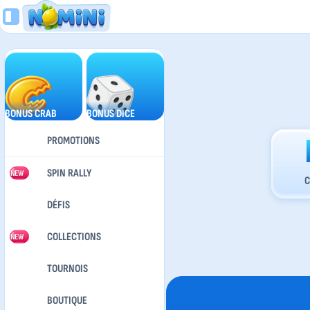
BONUS CRAB
BONUS DICE
PROMOTIONS
SPIN RALLY
NEW
C
DÉFIS
COLLECTIONS
NEW
TOURNOIS
BOUTIQUE