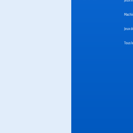
Jeux i
Machi
Jeux d
Tous l