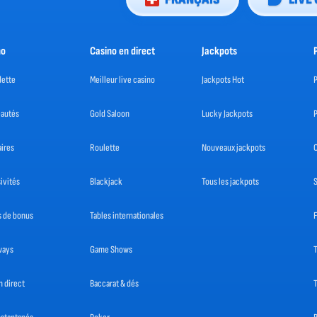
no
Casino en direct
Jackpots
dette
Meilleur live casino
Jackpots Hot
P
autés
Gold Saloon
Lucky Jackpots
P
ires
Roulette
Nouveaux jackpots
ivités
Blackjack
Tous les jackpots
S
s de bonus
Tables internationales
F
ways
Game Shows
T
n direct
Baccarat & dés
T