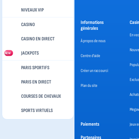
NIVEAUX VIP
Informations
Casi
CASINO
générales
En ve
CASINO EN DIRECT
À propos de nous
Nouve
JACKPOTS
NEW
Centre d'aide
Popula
PARIS SPORTIFS
Créer un raccourci
Exclus
PARIS EN DIRECT
Plan du site
Achat
COURSES DE CHEVAUX
Mega
SPORTS VIRTUELS
Paiements
Jeux e
Partenaires