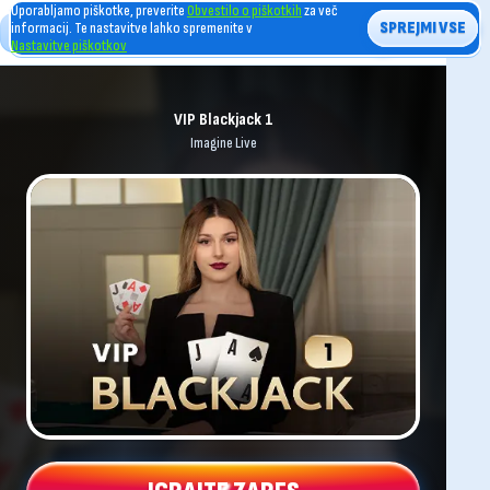
Uporabljamo piškotke, preverite
Obvestilo o piškotkih
za več
SPREJMI VSE
informacij. Te nastavitve lahko spremenite v
Nastavitve piškotkov
VIP Blackjack 1
Imagine Live