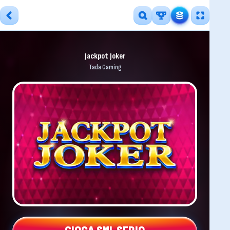
Jackpot Joker
Tada Gaming