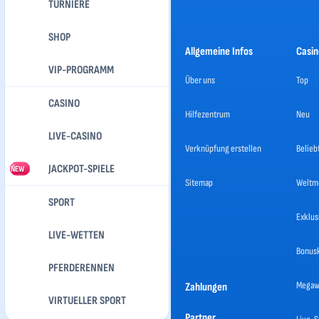
TURNIERE
SHOP
Allgemeine Infos
Casin
VIP-PROGRAMM
Über uns
Top
CASINO
Hilfezentrum
Neu
LIVE-CASINO
Verknüpfung erstellen
Belieb
JACKPOT-SPIELE
NEW
Sitemap
Weltme
SPORT
Exklus
LIVE-WETTEN
Bonus
PFERDERENNEN
Megaw
Zahlungen
VIRTUELLER SPORT
Partner