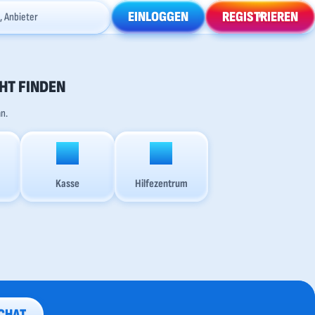
EINLOGGEN
REGISTRIEREN
, Anbieter
CHT FINDEN
n.
Kasse
Hilfezentrum
 CHAT