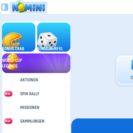
BONUS CRAB
BONUSWÜRFEL
WORLD CUP
LEGENDS
C
AKTIONEN
SPIN RALLY
NEW
MISSIONEN
SAMMLUNGEN
NEW