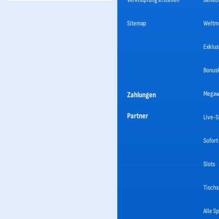
Sitemap
Weltme
Exklus
Bonus
Megaw
Zahlungen
Partner
Live-S
Sofort
Slots
Tischs
Alle Sp