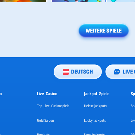
itan Roulette
4 of a Kind Bonus Poker
XSpins
WEITERE SPIELE
DEUTSCH
LIVE
o
Live-Casino
Jackpot-Spiele
Sp
Top-Live-Casinospiele
Heisse jackpots
Sp
Gold Saloon
Lucky Jackpots
Li
t
Roulette
Neue Jackpots
Pf