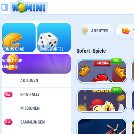
ANBIETER
BONUS CRAB
BONUSWÜRFEL
Sofort-Spiele
WORLD CUP
NEU
Chicken Road 2 Bonus
C
LEGENDS
AKTIONEN
NEU
SPIN RALLY
NEW
Chicken Road Bonus
O
MISSIONEN
SAMMLUNGEN
NEW
Aviatron
P