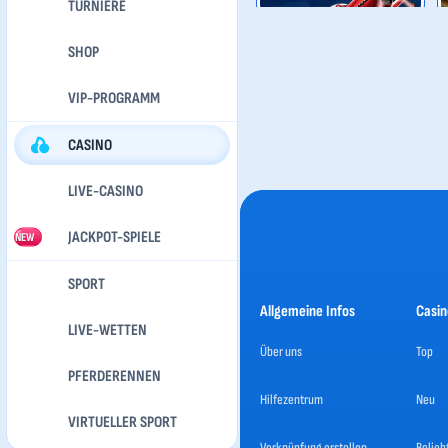
TURNIERE
NEU
SHOP
Plinko Empire
T
VIP-PROGRAMM
CASINO
LIVE-CASINO
JACKPOT-SPIELE
NEW
SPORT
Allgemeine Infos
Casin
LIVE-WETTEN
Über uns
Top
PFERDERENNEN
Hilfezentrum
Neu
VIRTUELLER SPORT
Verknüpfung erstellen
Belieb