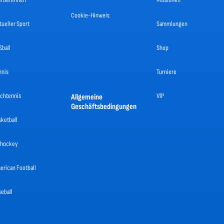
Cookie-Hinweis
tueller Sport
Sammlungen
ßball
Shop
nnis
Turniere
schtennis
VIP
Allgemeine
Geschäftsbedingungen
sketball
shockey
erican Football
seball