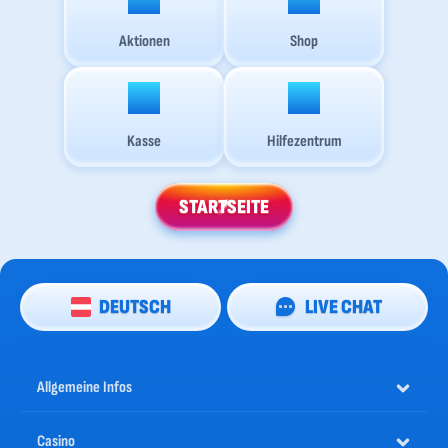
Aktionen
Shop
Kasse
Hilfezentrum
STARTSEITE
DEUTSCH
LIVE CHAT
Allgemeine Infos
Casino