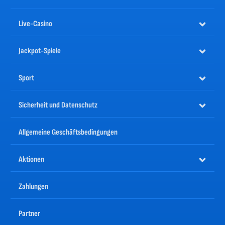
Live-Casino
Jackpot-Spiele
Sport
Sicherheit und Datenschutz
Allgemeine Geschäftsbedingungen
Aktionen
Zahlungen
Partner