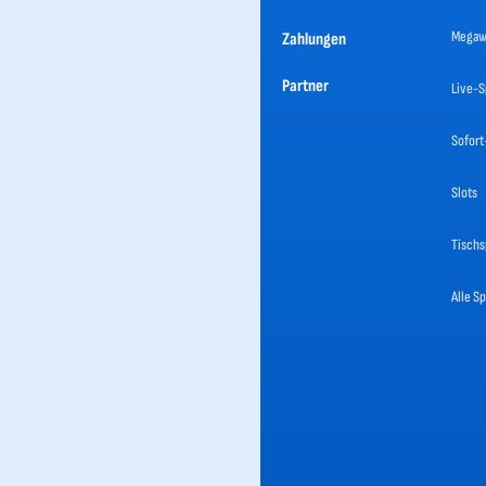
Megaw
Zahlungen
Partner
Live-S
Sofort
Slots
Tischs
Alle Sp