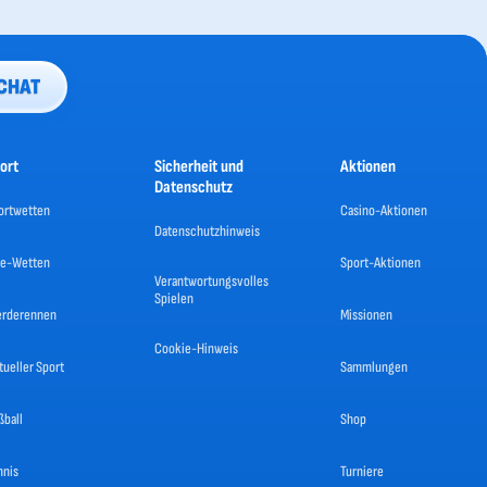
 CHAT
ort
Sicherheit und
Aktionen
Datenschutz
ortwetten
Casino-Aktionen
Datenschutzhinweis
ve-Wetten
Sport-Aktionen
Verantwortungsvolles
Spielen
erderennen
Missionen
Cookie-Hinweis
tueller Sport
Sammlungen
ßball
Shop
nnis
Turniere