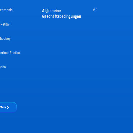
schtennis
VIP
Allgemeine
Geschäftsbedingungen
sketball
shockey
erican Football
seball
Mehr