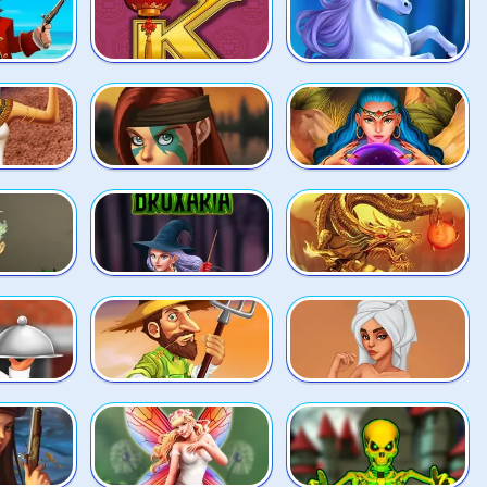
Viking Madness
Madame Fortune
Bingo bruxaria
Dragon Rising
Hurricash
Dressing Room
Bingo Fada da Fortuna
Bingo Halloween