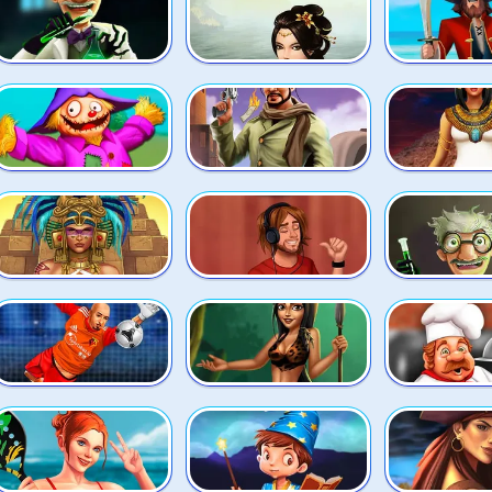
ild Fruit
Lost Saga
Torch of Fire
idden Kingdom
Feel The Music
Bingo Cientista Doidao
ootball Pro
Jungle Keno
Hungry Chef
each Tennis
Magical Keno
Princess of the Ocean