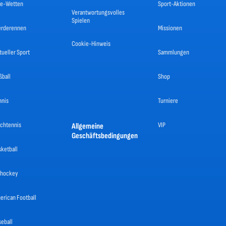
ve-Wetten
Sport-Aktionen
Verantwortungsvolles
Spielen
erderennen
Missionen
Cookie-Hinweis
tueller Sport
Sammlungen
ßball
Shop
nnis
Turniere
schtennis
VIP
Allgemeine
Geschäftsbedingungen
sketball
shockey
erican Football
seball