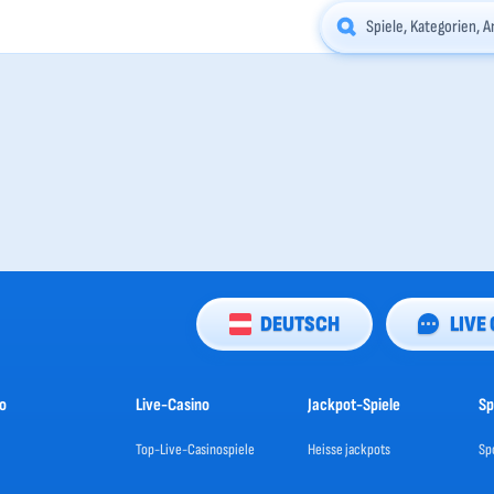
Spiele, Kategorien, A
DEUTSCH
LIVE
o
Live-Casino
Jackpot-Spiele
Sp
Top-Live-Casinospiele
Heisse jackpots
Sp