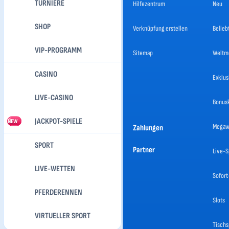
TURNIERE
Hilfezentrum
Neu
SHOP
Verknüpfung erstellen
Belieb
VIP-PROGRAMM
Sitemap
Weltme
CASINO
Exklus
LIVE-CASINO
Bonus
JACKPOT-SPIELE
NEW
Megaw
Zahlungen
SPORT
Partner
Live-S
LIVE-WETTEN
Sofort
PFERDERENNEN
Slots
VIRTUELLER SPORT
Tischs