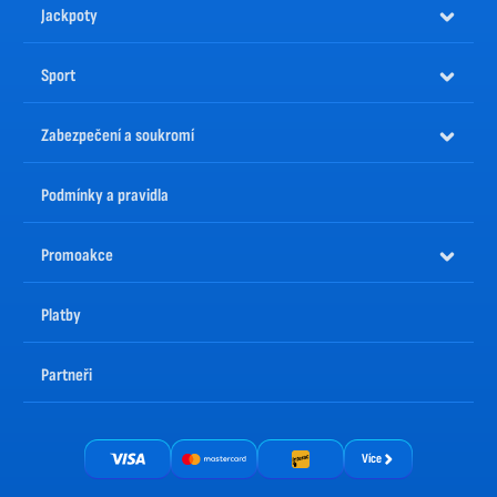
Jackpoty
Sport
Zabezpečení a soukromí
Podmínky a pravidla
Promoakce
Platby
Partneři
Více