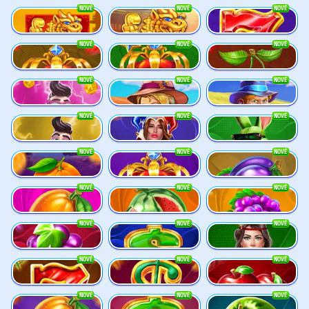
NOVÉ
NOVÉ
NOVÉ
Luz de Draco 40
Luz de Draco 100
Pome Splash 5
NOVÉ
NOVÉ
NOVÉ
Noble Fate 5
Noble Fate 10
Noble Fate 20
NOVÉ
NOVÉ
NOVÉ
Mr. First
Lost in Giza 20
Lost in Giza 40
NOVÉ
NOVÉ
NOVÉ
Mr. First 10
Jester Bags 10
Mr. Money Bunny
NOVÉ
NOVÉ
NOVÉ
Pome Splash 5 Sun Link
Regal Spins 10
Regal Spins 20
NOVÉ
NOVÉ
NOVÉ
Sevens Heat 5
Sevens Heat 10
Sevens Heat 20
NOVÉ
NOVÉ
NOVÉ
Scorching Reels 40
Scorching Reels 100
Redfate 10
NOVÉ
NOVÉ
NOVÉ
Redfate 20
Redfate 40
Red 27
NOVÉ
NOVÉ
NOVÉ
Regal Spins 40
Regal Spins 100
Redfate 100