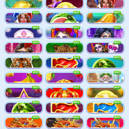
Regal Spins 5
Redfate 5
Bufona Alegre 5
NOVÉ
NOVÉ
NOVÉ
Bufona Alegre 10
Bufona Alegre 20
Bufona Alegre 40
NOVÉ
NOVÉ
NOVÉ
Chica Alegre 10
Chica Alegre 20
Attractive flirt 30
NOVÉ
NOVÉ
NOVÉ
Attractive flirt 50
Beasts joy 30
Chica Alegre 5
NOVÉ
NOVÉ
NOVÉ
Beasts joy 50
Adamant Bang 20
Adamant Bang 40
NOVÉ
NOVÉ
NOVÉ
Adamant Bang 50
Jester Bags
Enigma of Ellada
NOVÉ
NOVÉ
NOVÉ
Bufona Alegre 10 Sun Link
Bounty Expand 25
Pome Race 5
NOVÉ
NOVÉ
NOVÉ
Pome Race 10
Pome Race 20
Pure Ecstasy
NOVÉ
NOVÉ
NOVÉ
Luz de Draco 5
Luz de Draco 10
Luz de Draco 20