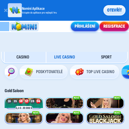
Nomini Aplikace
OTEVŘÍT
Vstupte do aplikace pro nejlepší hru
PŘIHLÁŠENÍ
REGISTRACE
CASINO
LIVE CASINO
SPORT
POSKYTOVATELÉ
TOP LIVE CASINO
Gold Saloon
NOVÉ
NOVÉ
15
35
18
12
28
34
Gold Saloon VIP Speed Roulette
Gold Saloon Blackjack
Gold Saloon Roulette
0,1 €
- 20 000 €
15
14
30
8
3
10
NOVÉ
NOVÉ
NOVÉ
Gold Saloon ShowTime Roulette
Gold Saloon Baccarat
Gold Saloon RNG Blackjack
23
35
20
27
8
21