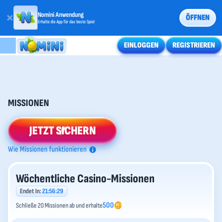
Nomini Anwendung
ÖFFNEN
Erhalte die App für das beste Spiel
EINLOGGEN
REGISTRIEREN
MISSIONEN
JETZT SICHERN
Wie Missionen funktionieren
Wöchentliche Casino-Missionen
Endet In:
21:56:29
500
Schließe 20 Missionen ab und erhalte