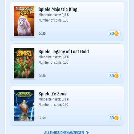
Spiele Majestic King
Mindesteinsatz: 0,3 €
Number of spins: 150
30
0/150
Spiele Legacy of Lost Gold
Mindesteinsatz: 0,3 €
Number of spins: 150
30
0/150
Spiele Ze Zeus
Mindesteinsatz: 0,3 €
Number of spins: 150
30
0/150
ALLE MISSIONEN ANZEIGEN