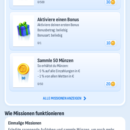
30
0/500
Aktiviere einen Bonus
Aktiviere deinen ersten Bonus
Bonusbetrag: beliebig
Bonusart: beliebig
10
0/1
Sammle 50 Münzen
So erhältst du Münzen:
- 5 % auf alle Einzahlungen in €
- 1 % von allen Wetten in €
20
0/50
ALLE MISSIONEN ANZEIGEN
Wie Missionen funktionieren
Einmalige Missionen
Erledige spannende Aufgaben und sammle Münzen, um noch mehr