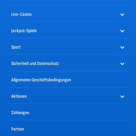
Live-Casino
Jackpot-Spiele
Sport
Sicherheit und Datenschutz
Allgemeine Geschäftsbedingungen
Aktionen
Zahlungen
Partner