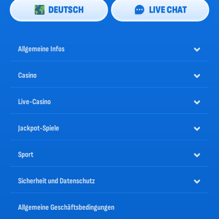
gesamte Spielerlebnis viel intensiver als beim Spielen von üblichen Videospielen.
DEUTSCH
LIVE CHAT
Die Auswahl an Slotmaschinen ist so groß, dass es manchmal eine gute Idee ist, sich eine beliebige App
auszusuchen. Eine perfekte Option wäre zum Beispiel der Fire 88. Das ist eine orientalische
Slotmaschine, die nur drei Walzen hat, die vor brennenden Feuerflammen stehen. Coins, Crystals und
Firecracker sind Standardsymbole. Goldene Drachen fungieren als Wilds und ersetzen alle üblichen
Symbole. Sie können den Jackpot knacken, wenn Sie eine Linie mit drei 88-Zeichen landen. Beeilen Sie
Allgemeine Infos
sich und spielen Sie online im Nomini Casino!
Casino
Live-Casino
Jackpot-Spiele
Sport
Sicherheit und Datenschutz
Allgemeine Geschäftsbedingungen