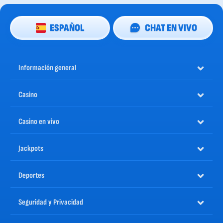
ESPAÑOL
CHAT EN VIVO
Información general
Casino
Casino en vivo
Jackpots
Deportes
Seguridad y Privacidad