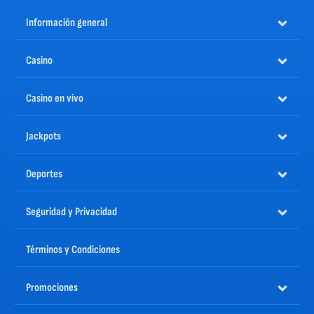
Información general
Casino
Casino en vivo
Jackpots
Deportes
Seguridad y Privacidad
Términos y Condiciones
Promociones