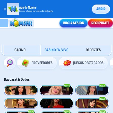
App de Nomini
ABRIR
Accede a la app para disfrutar del juego
INICIA SESIÓN
REGÍSTRATE
CASINO
CASINO EN VIVO
DEPORTES
PROVEEDORES
JUEGOS DESTACADOS
Baccarat & Dados
NUEVO
NUEVO
Tao Yuan Baccarat 8
Gold Saloon Baccarat
Sexy Hall Baccarat 1
NUEVO
Tao Yuan Baccarat 7
Speed Baccarat
Gravity Sic Bo
NUEVO
NUEVO
NUEVO