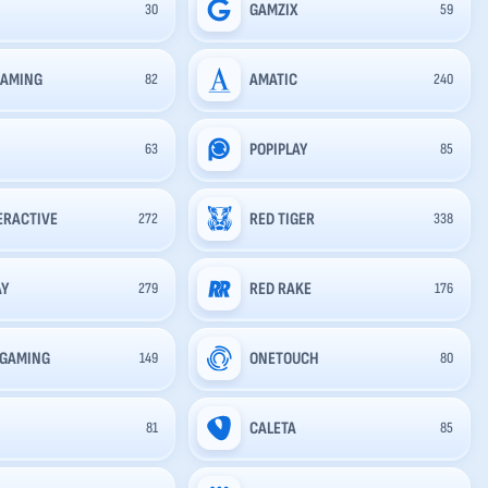
GAMZIX
30
59
GAMING
AMATIC
82
240
POPIPLAY
63
85
ERACTIVE
RED TIGER
272
338
AY
RED RAKE
279
176
 GAMING
ONETOUCH
149
80
CALETA
81
85