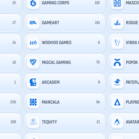
GAMING CORPS
MASCO
15
102
GAMEART
ROGUE
17
181
WOOHOO GAMES
VIBRA
14
6
PASCAL GAMING
POPOK
10
75
ARCADEM
PATEPL
1
8
MANCALA
PLAYNE
258
94
TEQUITY
AVATA
109
21