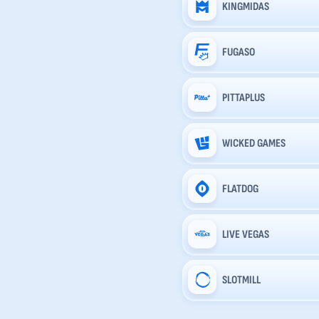
KINGMIDAS
FUGASO
PITTAPLUS
WICKED GAMES
FLATDOG
LIVE VEGAS
SLOTMILL