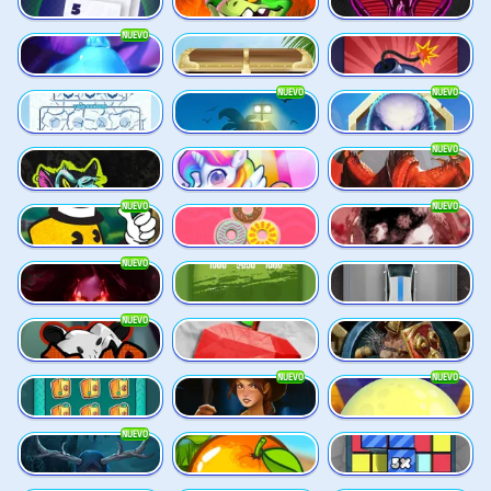
NUEVO
Bouncy Bombs
Cash Compass
Boxes
NUEVO
NUEVO
Break the Ice
Beast Below
Alpha Eagle
NUEVO
Chaos Crew Scratch
Double Rainbow
Dragon's Domain
NUEVO
NUEVO
Drop’em
Crazy Donuts
Densho
NUEVO
Empress of the Shadows
Cut the Grass
Dream Car Urban
NUEVO
Eye of the Panda
Frutz
Gladiator Legends
NUEVO
NUEVO
Cash Vault II
Dawn of Kings
Desert Temple
NUEVO
Evil Eyes
Fruit Duel
Cubes