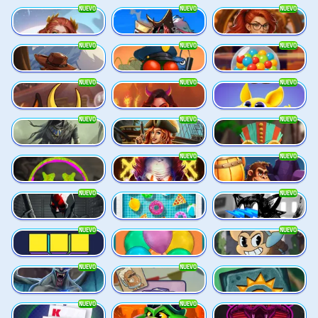
NUEVO
NUEVO
NUEVO
Rise of Fortuna
3 Cursed Chests: Hold & Win
Gearlab Genius
NUEVO
NUEVO
NUEVO
Great Game Rockies
Buzz Patrol
Gobstopper Grind
NUEVO
NUEVO
NUEVO
Red Rascal
Demon Queen
Magic Piggy OG
NUEVO
NUEVO
NUEVO
Sand and Ashes
Bonnie's Buccaneers
Tikitopia BoosterBelt
NUEVO
NUEVO
Chaos Crew
Klowns
Barrel Bonanza
NUEVO
NUEVO
Cash Crew
Cash Pool
Beam Boys
NUEVO
NUEVO
Blocks
Balloons
Amazing Miceketeers
NUEVO
NUEVO
Bloodthirst
Benny The Beer
Aztec Twist
NUEVO
NUEVO
Baccarat
Blaze Buddies
Born Wild