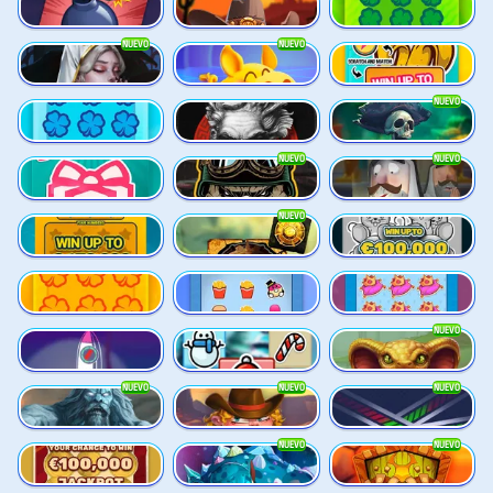
Mines
Old Gun
Scratchy Big
NUEVO
NUEVO
Immortal Desire
Magic Piggy
It's bananas!
NUEVO
Scratchy
Itero
Jawsome Pirates
NUEVO
NUEVO
Happy Scratch
Outlaws Inc.
Holy Heist
NUEVO
Lucky Numbers x12
Mayan Stackways
Rat Riches
Scratchy Mini
OmNom
Queen Treasure
NUEVO
Rocket Reels
Let it snow
Lord Venom
NUEVO
NUEVO
NUEVO
Rise of Ymir
Rusty & Curly
Lines
NUEVO
NUEVO
Gold Coins
Gronk’s Gems
Mighty Masks