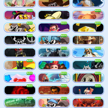
Le Bunny
Le Cowboy
Ze Zeus
NUEVO
NUEVO
Danny Dollar
FRKN Bananas
Xmas Drop
NUEVO
NUEVO
NUEVO
Le Zeus
Miami Mayhem
The Luxe
NUEVO
NUEVO
SixSixSix
Le Viking
2 Wild 2 Die
NUEVO
NUEVO
Hand of Anubis
Stormforged
Zeus Ze Zecond
NUEVO
NUEVO
Spinman
Dork Unit
Pray For Six
NUEVO
NUEVO
NUEVO
Power Pops
Eternal Duel
Book Of Time
NUEVO
NUEVO
NUEVO
Death Becomes You
The Jack & Rose
The Crime File
NUEVO
NUEVO
NUEVO
Nitro Nights
Le Hooligan
Darkside Prairie: Magical Beast