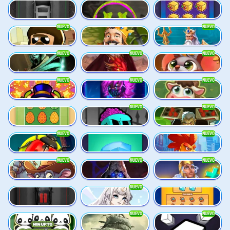
Dream Car SUV
Chaos Crew
Cash Vault I
NUEVO
NUEVO
Donut Division
Cash Quest
Commander of Tridents
NUEVO
NUEVO
NUEVO
Cursed Crypt
Fireborn
Get the CHEESE
NUEVO
NUEVO
NUEVO
Donny Dough
Feel the Beat
Frank’s Farm
NUEVO
NUEVO
Eggstra Cash
Fear the Dark
Fire My Laser
NUEVO
NUEVO
Forest Fortune
Coins
Chicken Man
NUEVO
NUEVO
NUEVO
Clumsy Cowboys
Dark Summoning
Divine Drop
NUEVO
Dream Car Speed
Cloud Princess
Diamond Rush
NUEVO
NUEVO
Go Panda
Cursed Seas
Dice