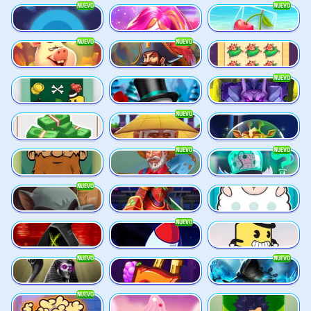
NUEVO
NUEVO
Plinko
Jelly Slice
Keep 'em Cool
NUEVO
NUEVO
Piggy Cluster Hunt
Pirate Bonanza
Prince Treasure
NUEVO
Scratch’em
Snow Scratcher
Undead Fortune
NUEVO
The Perfect Scratch
Shaolin Master
Space Zoo
NUEVO
NUEVO
Shave the Beard
Sleepy Grandpa
Twisted Lab
NUEVO
Wild Dojo Strike
Warrior Ways
Shave the Sheep
NUEVO
Slayers Inc
Speed Crash
Stack 'em
NUEVO
NUEVO
Wings of Horus
Xpander
Time Spinners
NUEVO
Vending Machine
Tasty Treats
The Respinners