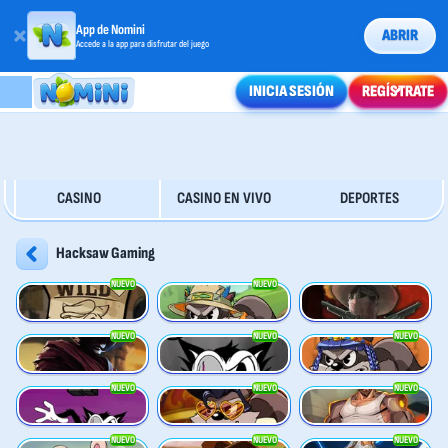
App de Nomini
ABRIR
Accede a la app para disfrutar del juego
INICIA SESIÓN
REGÍSTRATE
CASINO
CASINO EN VIVO
DEPORTES
Hacksaw Gaming
NUEVO
NUEVO
Le Bandit
Le Fisherman
Wanted: Dead or a Wild
NUEVO
NUEVO
NUEVO
Duel at Dawn
RIP City
Le Pharaoh
NUEVO
NUEVO
NUEVO
Hot Ross
Le King
Fist of Destruction
NUEVO
NUEVO
NUEVO