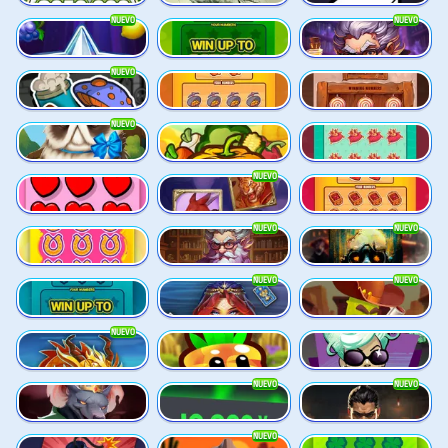
NUEVO
NUEVO
Lucky Multifruit
Lucky Numbers x16
Merlin's Mania
NUEVO
Octo Attack
Gold Rush
Lucky Shot
NUEVO
Pug Life
Harvest Wilds
King Treasure
NUEVO
LOVE is all you need
Ronin Stackways
Ruby Rush
NUEVO
NUEVO
Lucky Scratch
Merlins Alchemy
Rotten
NUEVO
NUEVO
Lucky Numbers x8
Orb of Destiny
Pickle Bandits
NUEVO
Shadow Strike
King Carrot
Mystery Motel
NUEVO
NUEVO
Junkyard Kings
Limbo
Mafia Clash
NUEVO