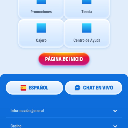
Promociones
Tienda
Cajero
Centro de Ayuda
PÁGINA DE INICIO
ESPAÑOL
CHAT EN VIVO
Información general
Casino