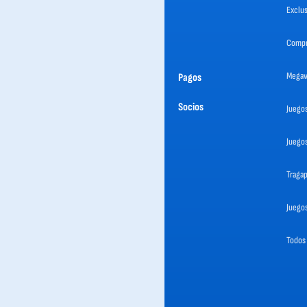
Exclu
Compr
Mega
Pagos
Socios
Juegos
Juegos
Tragap
Juego
Todos 