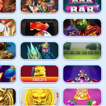
Dice Dice Dice
Dragon's Fire
ays
Hoard of Poseidon
Golden Leprechaun Megaways
Golden Offer
Crystal Mirror
5382,22 €
Dragon's Luck Power Reels
Five Star