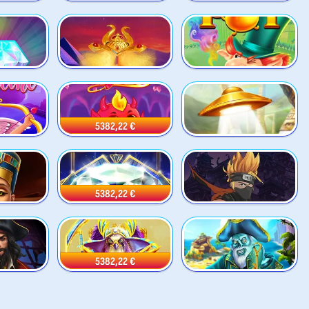
Jewel Scarabs
Jack in a Pot
Lucky Little Devil
Mayan Gods
5382,22 €
Multiplier Riches
Ninja Ways
5382,22 €
for Gold
RA's Legend
Pirates' Plenty
5382,22 €