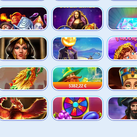
irque de la Fortune
Da Vinci's Mystery
Diamond Blitz
egend of Athena
Lucky Halloween
Lucky Valentine
ega Dragon
Lucky Wizard
Mega Pyramid
5382,22 €
hoenix Fire Power Reels
Mystery Reels
Pirates' Plenty Battle 