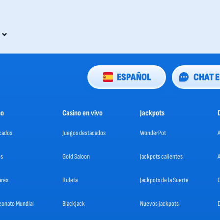
ESPAÑOL
CHAT E
no
Casino en vivo
Jackpots
cados
Juegos destacados
WonderPot
A
s
Gold Saloon
Jackpots calientes
A
ares
Ruleta
Jackpots de la Suerte
C
onato Mundial
Blackjack
Nuevos jackpots
D