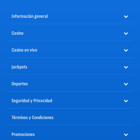
Información general
Casino
Casino en vivo
Jackpots
Deportes
Seguridad y Privacidad
Términos y Condiciones
Promociones