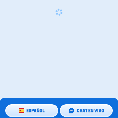
ESPAÑOL
CHAT EN VIVO