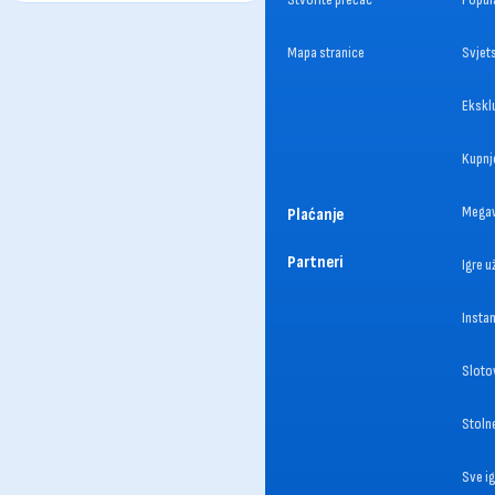
Mapa stranice
Svjet
Ekskl
Kupnj
Mega
Plaćanje
Partneri
Igre u
Instan
Sloto
Stolne
Sve ig