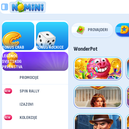
PROVAJDERI
BONUS CRAB
BONUS KOCKICE
WonderPot
LEGENDE
SVJETSKOG
Pinatas Festival
R
PRVENSTVA
PROMOCIJE
SPIN RALLY
NEW
Roman Fortune
F
IZAZOVI
KOLEKCIJE
NEW
Detective Fortune
L