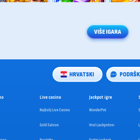
NOVO
iamond Style
Shoot Happens
Cash of Gods
VIŠE IGARA
HRVATSKI
PODRŠK
no
Live casino
Jackpot igre
Najbolji Live Casino
WonderPot
Gold Saloon
Vrući jackpotovi
L
arno
Roulette
Sretni jackpot
U