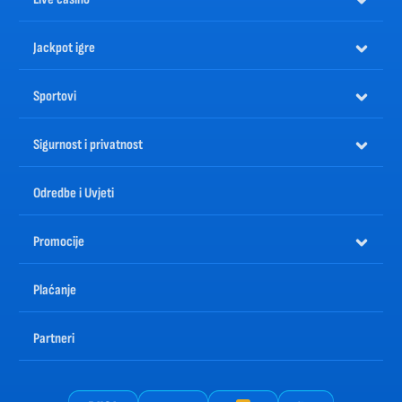
Jackpot igre
Sportovi
Sigurnost i privatnost
Odredbe i Uvjeti
Promocije
Plaćanje
Partneri