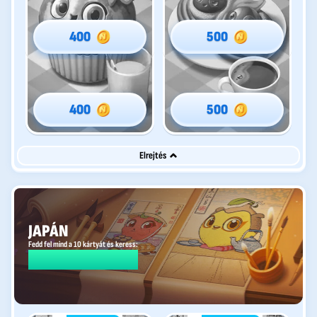
400
500
400
500
Elrejtés
JAPÁN
Fedd fel mind a 10 kártyát és keress:
350 €