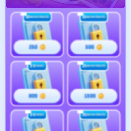
10
15
INGYEN PÖRGETÉS
INGYEN PÖRGETÉS
250
500
2 €
25
FREEBET
INGYEN PÖRGETÉS
800
1500
2 €
25
FREEBET
INGYEN PÖRGETÉS