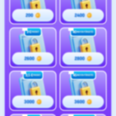
200
2400
3 €
40
FREEBET
INGYEN PÖRGETÉS
2600
2800
3,5 €
45
FREEBET
INGYEN PÖRGETÉS
3000
3600