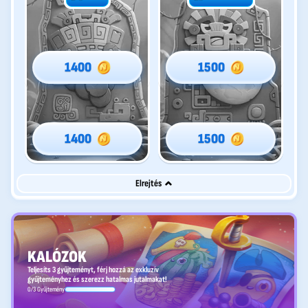
1400
1500
1400
1500
Elrejtés
KALÓZOK
Teljesíts 3 gyűjteményt, férj hozzá az exkluzív
gyűjteményhez és szerezz hatalmas jutalmakat!
0/3 Gyűjtemény