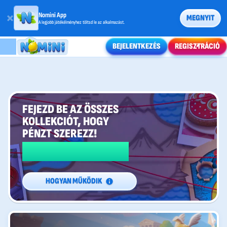
Nomini App
MEGNYIT
A legjobb játékélményhez töltsd le az alkalmazást.
BEJELENTKEZÉS
REGISZTRÁCIÓ
FEJEZD BE AZ ÖSSZES
KOLLEKCIÓT, HOGY
PÉNZT SZEREZZ!
5000 €
HOGYAN MŰKÖDIK