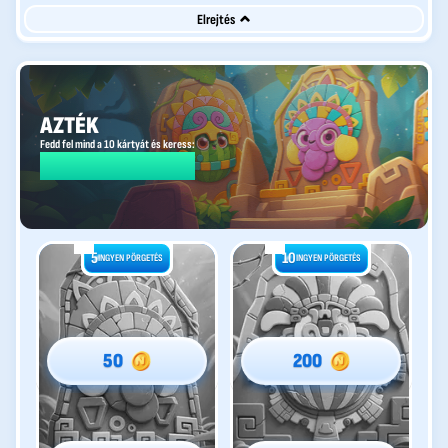
Elrejtés
AZTÉK
Fedd fel mind a 10 kártyát és keress:
800 €
5
5
10
10
INGYEN PÖRGETÉS
INGYEN PÖRGETÉS
INGYEN PÖRGETÉS
INGYEN PÖRGETÉS
50
200