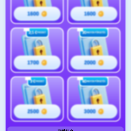
1600
1600
2,5 €
30
FREEBET
INGYEN PÖRGETÉS
1700
2000
3 €
40
FREEBET
INGYEN PÖRGETÉS
2500
3000
Elrejtés