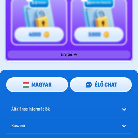
5 €
50
FREEBET
INGYEN PÖRGETÉS
4000
5000
Elrejtés
MAGYAR
ÉLŐ CHAT
Általános információk
Kaszinó