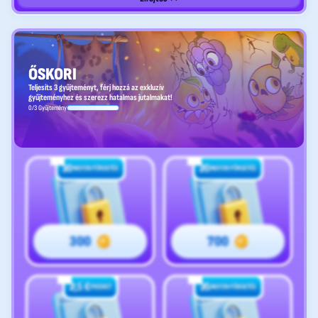
ŐSKORI
Teljesíts 3 gyűjteményt, férj hozzá az exkluzív
gyűjteményhez és szerezz hatalmas jutalmakat!
0/3 Gyűjtemény
10
20
INGYEN PÖRGETÉS
INGYEN PÖRGETÉS
300
700
2,5 €
35
FREEBET
INGYEN PÖRGETÉS